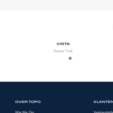
VISTA
Dames
Trail
OVER TOPO
KLANTE
Wie We Zijn
Veelgesteld