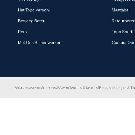
Het Topo Verschil
Maattabel
Beweeg Beter
Retourneren
Pers
Topo Sportdi
Met Ons Samenwerken
Contact Op
Gebruiksvoorwaarden
|
Privacy
|
Cookies
|
Betaling & Levering
|
Retourzendingen & Te