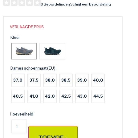
0 Beoordelingen
Schrijf een beoordeling
VERLAAGDE PRIJS
Kleur
Dames schoenmaat (EU)
37.0
37.5
38.0
38.5
39.0
40.0
40.5
41.0
42.0
42.5
43.0
44.5
Hoeveelheid
TOEVOEGEN AAN WINKELWAG