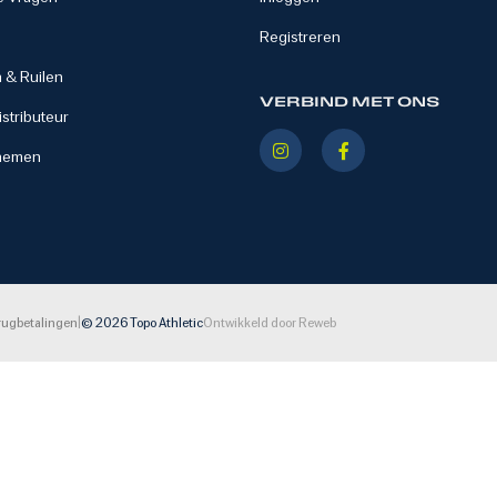
Registreren
 & Ruilen
VERBIND MET ONS
stributeur
nemen
|
rugbetalingen
© 2026 Topo Athletic
Ontwikkeld door Reweb