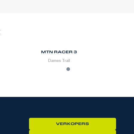
K
MTN RACER 3
Dames
Trail
VERKOPERS