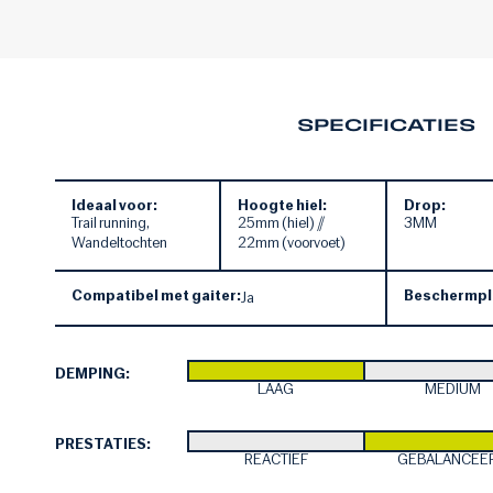
SPECIFICATIES
Ideaal voor:
Hoogte hiel:
Drop:
Trail running,
25mm (hiel) //
3MM
Wandeltochten
22mm (voorvoet)
Compatibel met gaiter:
Beschermpl
Ja
DEMPING:
LAAG
MEDIUM
PRESTATIES:
REACTIEF
GEBALANCEE