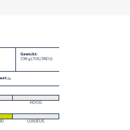
Gewicht:
238 g (7US/38EU)
aat:
Ja
HOOG
RD
LUXUEUS