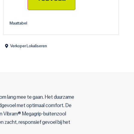
Maattabel
Verkoper Lokaliseren
n om lang mee te gaan. Het duurzame
ondgevoel met optimaal comfort. De
zen Vibram® Megagrip-buitenzool
n zacht, responsief gevoel bij het