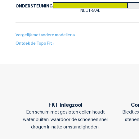
ONDERSTEUNING:
NEUTRAAL
Vergelijk met andere modellen »
Ontdek de Topo Fit »
FKT inlegzool
Com
Een schuim met gesloten cellen houdt
Biedt e
water buiten, waardoor de schoenen snel
stenen
drogen in natte omstandigheden.