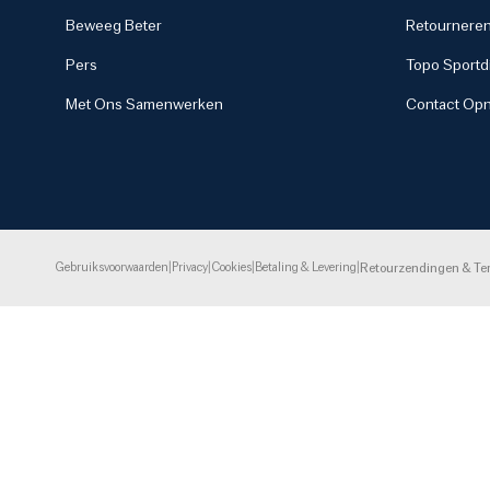
Beweeg Beter
Retourneren
Pers
Topo Sportdi
Met Ons Samenwerken
Contact Op
Gebruiksvoorwaarden
|
Privacy
|
Cookies
|
Betaling & Levering
|
Retourzendingen & Te