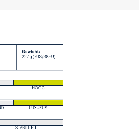
Gewicht:
227 g (7US/38EU)
HOOG
RD
LUXUEUS
STABILITEIT