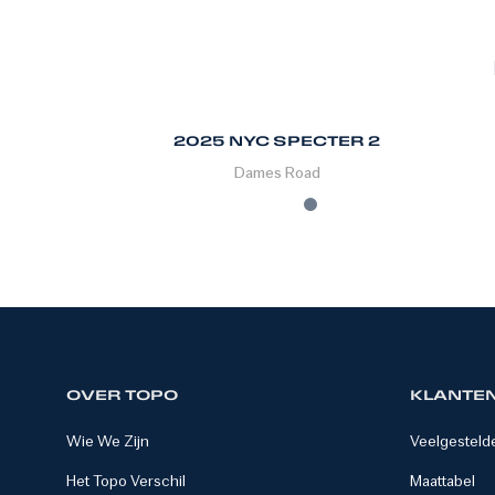
2025 NYC SPECTER 2
Dames
Road
OVER TOPO
KLANTE
Wie We Zijn
Veelgesteld
Het Topo Verschil
Maattabel