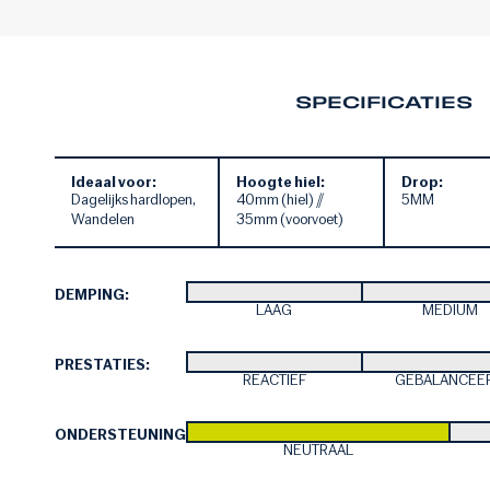
SPECIFICATIES
Ideaal voor:
Hoogte hiel:
Drop:
Dagelijks hardlopen,
40mm (hiel) //
5MM
Wandelen
35mm (voorvoet)
DEMPING:
LAAG
MEDIUM
PRESTATIES:
REACTIEF
GEBALANCEE
ONDERSTEUNING:
NEUTRAAL