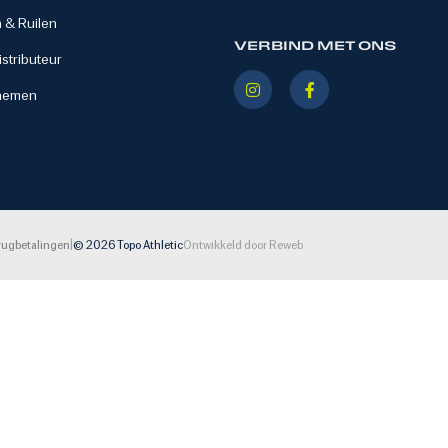
 & Ruilen
VERBIND MET ONS
stributeur
nemen
|
rugbetalingen
© 2026 Topo Athletic
Ontwikkeld door Reweb