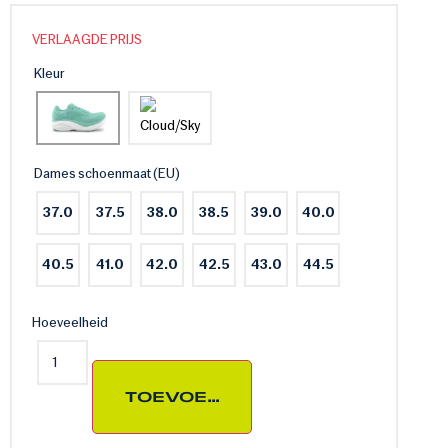
VERLAAGDE PRIJS
Kleur
Dames schoenmaat (EU)
37.0
37.5
38.0
38.5
39.0
40.0
40.5
41.0
42.0
42.5
43.0
44.5
Hoeveelheid
TOEVOEGEN AAN WINKELWAG