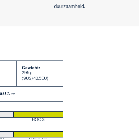
duurzaamheid.
Gewicht:
295 g
(9US/42.5EU)
aat:
Nee
HOOG