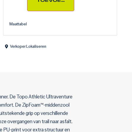
TOEVOEGEN AAN WINKELWAG
Maattabel
Verkoper Lokaliseren
ner. De Topo Athletic Ultraventure
comfort. De ZipFoam™-middenzool
itstekende grip op verschillende
ze overgangen van trail naar asfalt.
 PU-print voor extra structuur en