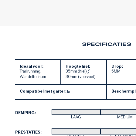
SPECIFICATIES
Ideaal voor:
Hoogte hiel:
Drop:
Trail running,
35mm (hiel) //
5MM
Wandeltochten
30mm (voorvoet)
Compatibel met gaiter:
Beschermpl
Ja
DEMPING:
LAAG
MEDIUM
PRESTATIES: