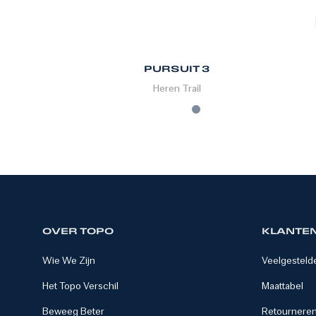
PURSUIT 3
Heren
Trail
OVER TOPO
KLANTE
Wie We Zijn
Veelgesteld
Het Topo Verschil
Maattabel
Beweeg Beter
Retourneren