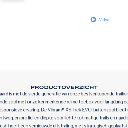
Video
PRODUCTOVERZICHT
rd is met de vierde generatie van onze bestverkopende trailrun
nde zool met onze kenmerkende ruime toebox voor langdurig 
responsieve ervaring. De Vibram® XS Trek EVO-buitenzool biedt u
orpen profiel en diepte voor lichte tot matige trails en naadlo
h heeft een vernieuwde uitstraling, met strategisch geplaatste