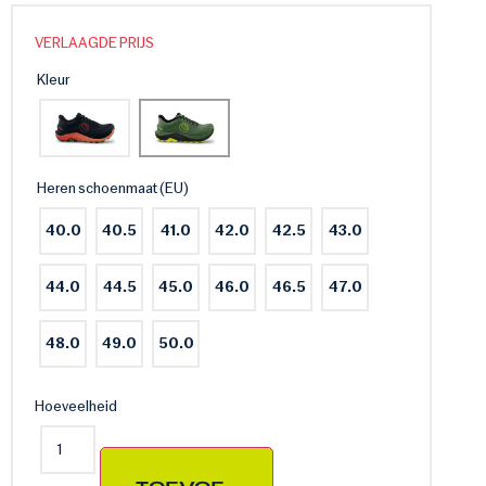
VERLAAGDE PRIJS
Kleur
Heren schoenmaat (EU)
40.0
40.5
41.0
42.0
42.5
43.0
44.0
44.5
45.0
46.0
46.5
47.0
48.0
49.0
50.0
Hoeveelheid