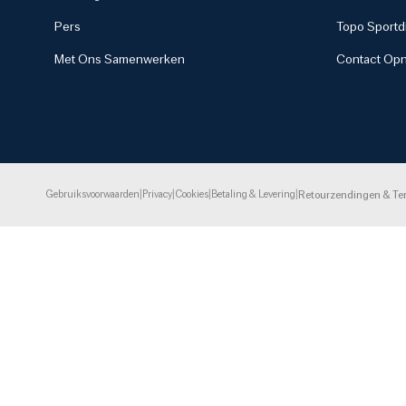
Pers
Topo Sportdi
Met Ons Samenwerken
Contact Op
Gebruiksvoorwaarden
|
Privacy
|
Cookies
|
Betaling & Levering
|
Retourzendingen & Te