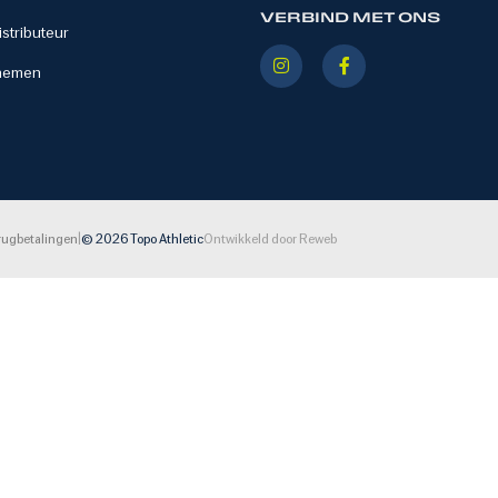
VERBIND MET ONS
stributeur
nemen
|
rugbetalingen
© 2026 Topo Athletic
Ontwikkeld door Reweb